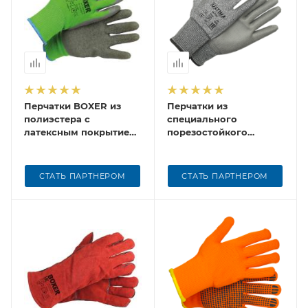
Перчатки BOXER из
Перчатки из
полиэстера с
специального
латексным покрытием,
порезостойкого
зеленые, BXR1910
волокна с
полиуретановым
покрытием ULTIMA,
СТАТЬ ПАРТНЕРОМ
СТАТЬ ПАРТНЕРОМ
ULT720