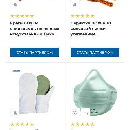
Краги BOXER
Перчатки BOXER из
спилковые утепленные
смесовой пряжи,
искусственным мехом,
утепленные
BXR3010
акриловым флисом и с
ПВХ точкой, BXR1934W
СТАТЬ ПАРТНЕРОМ
СТАТЬ ПАРТНЕРОМ