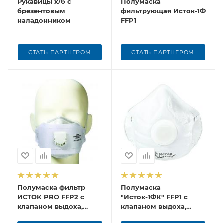
Рукавицы х/б с
Полумаска
брезентовым
фильтрующая Исток-1Ф
наладонником
FFP1
СТАТЬ ПАРТНЕРОМ
СТАТЬ ПАРТНЕРОМ
Полумаска фильтр
Полумаска
ИСТОК PRO FFP2 с
"Исток-1ФК" FFP1 с
клапаном выдоха,
клапаном выдоха,
трехпанельная
фильтрующая