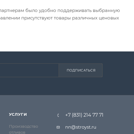
 партнерам было удобно поддерживать выбранную
равлении присутствуют товары различных ценовых
ПОДПИСАТЬСЯ
УСЛУГИ
+7 (831) 214 77 71
Производство
nn@stroyst.ru
отливов