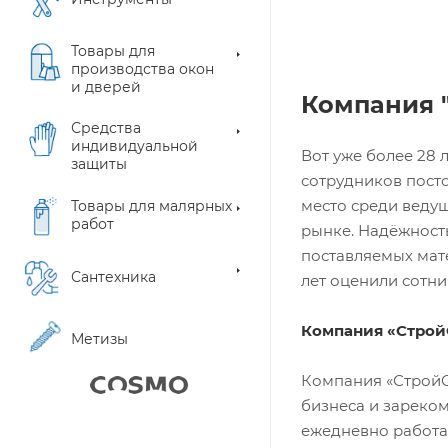
Товары для
производства окон
и дверей
Компания 
Средства
индивидуальной
Вот уже более 28 
защиты
сотрудников пост
место среди веду
Товары для малярных
работ
рынке. Надёжност
поставляемых мате
Сантехника
лет оценили сотни
Компания «Строй
Метизы
Компания «СтройСи
бизнеса и зареко
ежедневно работаю