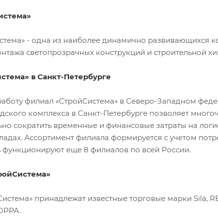
истема»
стема» - одна из наиболее динамично развивающихся к
онтажа светопрозрачных конструкций и строительной хи
стема» в Санкт-Петербурге
 работу филиал «СтройСистема» в Северо-Западном федер
адского комплекса в Санкт-Петербурге позволяет мног
ьно сократить временные и финансовые затраты на лог
ладах. Ассортимент филиала формируется с учетом потр
 функционируют еще 8 филиалов по всей России.
ройСистема»
стема» принадлежат известные торговые марки Sila, RE
ОРРА.