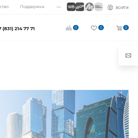
...
ство
Поддержка
ВОЙТИ
0
0
0
7 (831) 214 77 71